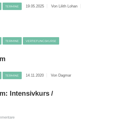
19.05.2025
Von Lilith Lohan
TERMINE
g
TERMINE
VERTIEFUNGSKURSE
am
14.11.2020
Von Dagmar
TERMINE
m: Intensivkurs /
mmentare