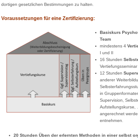
dortigen gesetzlichen Bestimmungen zu halten.
Voraussetzungen für eine Zertifizierung:
Basiskurs Psychot
Team
mindestens 4
Verti
I und II
16 Stunden
Selbst
Vertiefungsseminar
12 Stunden
Superv
anderer Weiterbild
Selbsterfahrungsst
in Gruppenformaten
Supervision, Selbs
Aufstellungskurse,
angerechnet werden
entnehmen.
20 Stunden Üben der erlernten Methoden in einer selbst o