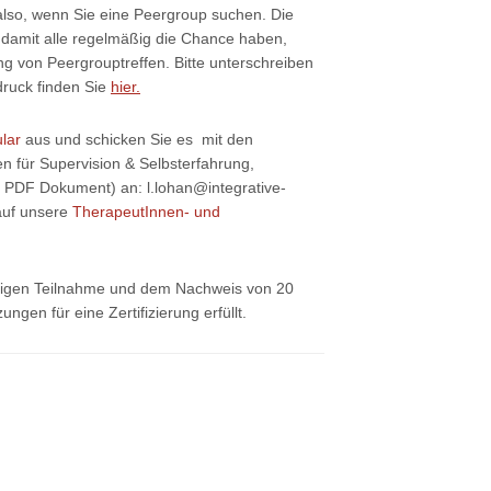
 also, wenn Sie eine Peergroup suchen. Die
 damit alle regelmäßig die Chance haben,
ng von Peergrouptreffen. Bitte unterschreiben
druck finden Sie
hier.
lar
aus und schicken Sie es mit den
für Supervision & Selbsterfahrung,
PDF Dokument) an: l.lohan@integrative-
 auf unsere
TherapeutInnen- und
digen Teilnahme und dem Nachweis von 20
gen für eine Zertifizierung erfüllt.