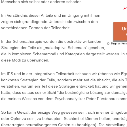
Menschen sich selbst oder anderen schaden.
Im Verständnis dieser Anteile und im Umgang mit ihnen
zeigen sich grundlegende Unterschiede zwischen den
verschiedenen Formen der Teilearbeit.
In der Schematherapie werden die destruktiv wirkenden
Strategien der Teile als „maladaptive Schemata“ gesehen,
die in komplexen Schemamodi und Kategorien dargestellt werden. In de
diese Modi zu überwinden.
Im IFS und in der Integrativen Teilearbeit schauen wir (ebenso wie E
konkreten Strategien der Teile, sondern mehr auf die Absicht, die ein 
verstehen, warum ein Teil diese Strategie entwickelt hat und wir gehe
hatte, dass es aus seiner Sicht “die bestmögliche Lösung zur damalig
die meines Wissens von dem Psychoanalytiker Peter Fürstenau stamm
So kann Gewalt der einzige Weg gewesen sein, sich in einer Umgebun
oder Opfer zu sein, zu behaupten. Suchtmittel können helfen, unerträ
übererregtes neurodivergentes Gehirn zu beruhigen). Die Vorstellung,