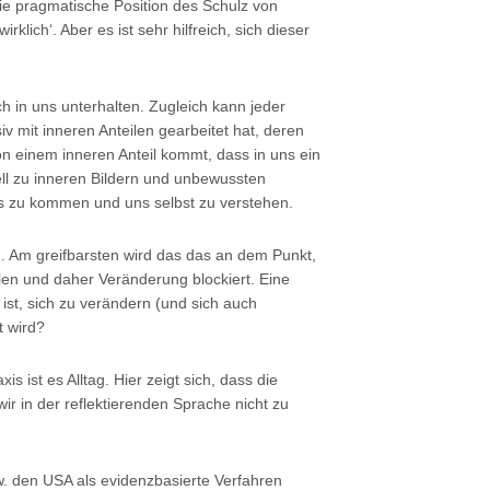
die pragmatische Position des Schulz von
klich‘. Aber es ist sehr hilfreich, sich dieser
h in uns unterhalten. Zugleich kann jeder
v mit inneren Anteilen gearbeitet hat, deren
von einem inneren Anteil kommt, dass in uns ein
ell zu inneren Bildern und unbewussten
s zu kommen und uns selbst zu verstehen.
en. Am greifbarsten wird das das an dem Punkt,
len und daher Veränderung blockiert. Eine
ist, sich zu verändern (und sich auch
t wird?
s ist es Alltag. Hier zeigt sich, dass die
ir in der reflektierenden Sprache nicht zu
. den USA als evidenzbasierte Verfahren