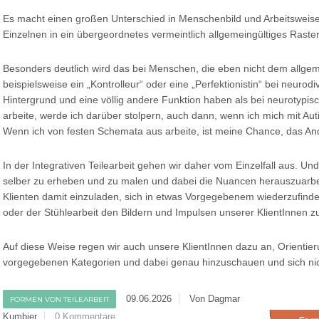
Es macht einen großen Unterschied in Menschenbild und Arbeitsweise
Einzelnen in ein übergeordnetes vermeintlich allgemeingültiges Raste
Besonders deutlich wird das bei Menschen, die eben nicht dem allge
beispielsweise ein „Kontrolleur“ oder eine „Perfektionistin“ bei neur
Hintergrund und eine völlig andere Funktion haben als bei neuroty
arbeite, werde ich darüber stolpern, auch dann, wenn ich mich mit Au
Wenn ich von festen Schemata aus arbeite, ist meine Chance, das And
In der Integrativen Teilearbeit gehen wir daher vom Einzelfall aus. U
selber zu erheben und zu malen und dabei die Nuancen herauszuarbei
Klienten damit einzuladen, sich in etwas Vorgegebenem wiederzufinden
oder der Stühlearbeit den Bildern und Impulsen unserer KlientInnen zu
Auf diese Weise regen wir auch unsere KlientInnen dazu an, Orientier
vorgegebenen Kategorien und dabei genau hinzuschauen und sich nich
09.06.2026
Von Dagmar
FORMEN VON TEILEARBEIT
Kumbier
0 Kommentare