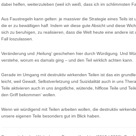
dabei helfen, weiterzuleben (weil ich weiß, dass ich im schlimmsten 
Aus Faustregeln kann gelten: je massiver die Strategie eines Teils ist un
die er zu bewältigen half. Indem wir diese gute Absicht und diese Wich
sich zu beruhigen, zu realisieren, dass die Welt heute eine andere ist
Fall loszulassen.
Veränderung und ‚Heilung‘ geschehen hier durch Würdigung. Und Würd
verstehe, worum es damals ging – und den Teil wirklich achten kann.
Gerade im Umgang mit destruktiv wirkenden Teilen ist das ein grundl
leicht, weil Gewalt, Selbstverletzung und Suizidalität auch in uns Ther
Teile aktivieren auch in uns ängstliche, wütende, hilflose Teile und Tei
den Griff bekommen‘ wollen.
Wenn wir würdigend mit Teilen arbeiten wollen, die destruktiv wirkend
unsere eigenen Teile besonders gut im Blick haben.