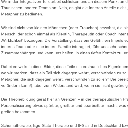
Wir in der Integrativen Teilearbeit schließen uns an diesem Punkt an 
Thun‘schen Inneren Teams an: Nein, es gibt die Inneren Anteile nicht ‚wir
Metapher zu bedienen.
Wir sind nicht von kleinen Männchen (oder Frauchen) bewohnt, die sic
Mensch, der schon einmal als KlientIn, TherapeutIn oder Coach intensi
‚Wirklichkeit‘ bezeugen. Die Vorstellung, dass ein Gefühl, ein Impuls 
inneres Team oder eine innere Familie interagiert, führ uns sehr schn
Zusammenhängen und kann uns helfen, in einen tiefen Kontakt zu un
Dabei entwickeln diese Bilder, diese Teile ein erstaunliches Eigenleb
wo wir merken, dass ein Teil sich dagegen wehrt, verschwinden zu sol
Metapher, die sich dagegen wehrt, verschwinden zu sollen? Die bereit 
verändern kann!), aber zum Widerstand wird, wenn sie nicht gewürdig
Die Theoriebildung gerät hier an Grenzen – in der therapeutischen Praxi
Personalisierung etwas spürbar, greifbar und bearbeitbar macht, was w
greifen bekommen.
Schematherapie, Ego-State-Therapie und IFS sind in Deutschland bzw